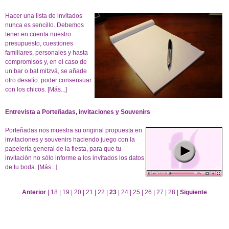
Hacer una lista de invitados
nunca es sencillo. Debemos
tener en cuenta nuestro
presupuesto, cuestiones
familiares, personales y hasta
compromisos y, en el caso de
un bar o bat mitzvá, se añade
otro desafío: poder consensuar
con los chicos.
[Más...]
Entrevista a Porteñadas, invitaciones y Souvenirs
Porteñadas nos muestra su original propuesta en
invitaciones y souvenirs haciendo juego con la
papelería general de la fiesta, para que tu
invitación no sólo informe a los invitados los datos
de tu boda.
[Más...]
Anterior
|
18
|
19
|
20
|
21
|
22
|
23
|
24
|
25
|
26
|
27
|
28
|
Siguiente