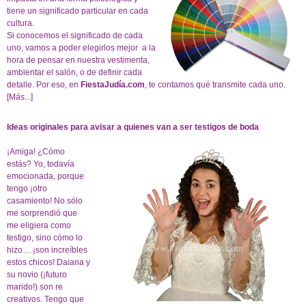
tiene un significado particular en cada
cultura.
Si conocemos el significado de cada
uno, vamos a poder elegirlos mejor a la
hora de pensar en nuestra vestimenta,
ambientar el salón, o de definir cada
detalle. Por eso, en
FiestaJudía.com
, te contamos qué transmite cada uno.
[Más...]
Ideas originales para avisar a quienes van a ser testigos de boda
¡Amiga! ¿Cómo
estás? Yo, todavía
emocionada, porque
tengo ¡otro
casamiento! No sólo
me sorprendió que
me eligiera como
testigo, sino cómo lo
hizo… ¡son increíbles
estos chicos! Daiana y
su novio (¡futuro
marido!) son re
creativos. Tengo que