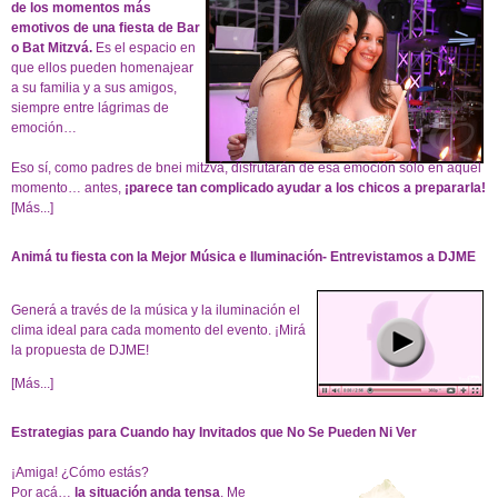
de los momentos más
emotivos de una fiesta de Bar
o Bat Mitzvá.
Es el espacio en
que ellos pueden homenajear
a su familia y a sus amigos,
siempre entre lágrimas de
emoción…
Eso sí, como padres de bnei mitzvá, disfrutarán de esa emoción sólo en aquél
momento… antes,
¡parece tan complicado ayudar a los chicos a prepararla!
[Más...]
Animá tu fiesta con la Mejor Música e Iluminación- Entrevistamos a DJME
Generá a través de la música y la iluminación el
clima ideal para cada momento del evento. ¡Mirá
la propuesta de DJME!
[Más...]
Estrategias para Cuando hay Invitados que No Se Pueden Ni Ver
¡Amiga! ¿Cómo estás?
Por acá…
la situación anda tensa
. Me