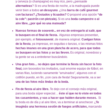
y cerveza (o champagne) es muy rico, pero ¿pensaste
alternativas
? Si es una fiesta de noche, a la madrugada puede
venir bien a todos
un desayuno
. ¿Una
barra de café gourmet
con facturas? ¿Tostados y licuados?
O proponé una opción
“de
la cole”: pastrón con pletzalej.
Si es una
boda campestre o al
aire libre, ¿por qué no una mateada?
Nuevas formas de souvenir... en vez de entregarlo al salir, que
lo busquen en el final de fiesta.
Algunas empresas presentan,
por ejemplo, el
fotosouvenir
, de manera original.
Cuelgan fotos
de la fiesta
, ya impresas, en soguitas o tanzas, o las mismas fotos
hechas imanes en una gran plancha de acero, para que todos
se busquen en las fotos y se las lleven.
Es original, novedoso y
la gente se va a entretener buscándolo.
Una gran foto… no dejes que termine la fiesta sin hacer la foto
final,
con toooodos los invitados, cual enorme equipo de fútbol, en
varias filas, luciendo sanamente “arruinados”, algunos con el
cotillón puesto, en fin, ¡con cara de fiesta! Seguramente, va a ser
una de las fotos más lindas de la boda.
Fin de fiesta al aire libre.
Te dejo con el consejo más original,
para una boda súper especial…
éste sí que no lo viste en todos
los casamientos, y vas a hacer que hablen durante meses.
Si
tu boda es de día y al aire libre, va a terminar al anochecer. ¿
Te
imaginás una hermosa sesión de fuegos artificiales,
marcando