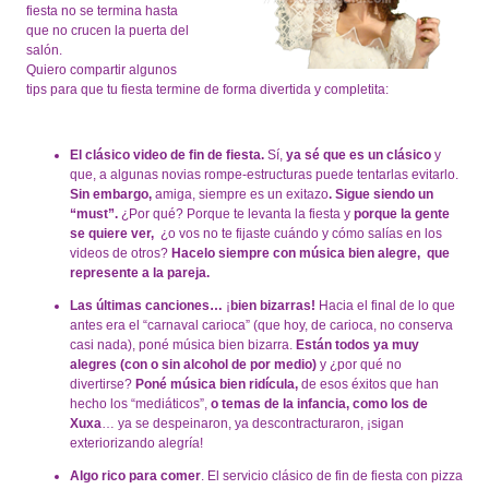
fiesta no se termina hasta
que no crucen la puerta del
salón.
Quiero compartir algunos
tips para que tu fiesta termine de forma divertida y completita:
El clásico video de fin de fiesta.
Sí,
ya sé que es un clásico
y
que, a algunas novias rompe-estructuras puede tentarlas evitarlo.
Sin embargo,
amiga, siempre es un exitazo
. Sigue siendo un
“must”.
¿Por qué? Porque te levanta la fiesta y
porque la gente
se quiere ver,
¿o vos no te fijaste cuándo y cómo salías en los
videos de otros?
Hacelo siempre con música bien alegre, que
represente a la pareja.
Las últimas canciones…
¡
bien bizarras!
Hacia el final de lo que
antes era el “carnaval carioca” (que hoy, de carioca, no conserva
casi nada), poné música bien bizarra.
Están todos ya muy
alegres (con o sin alcohol de por medio)
y ¿por qué no
divertirse?
Poné música bien ridícula,
de esos éxitos que han
hecho los “mediáticos”,
o temas de la infancia, como los de
Xuxa
… ya se despeinaron, ya descontracturaron, ¡sigan
exteriorizando alegría!
Algo rico para comer
. El servicio clásico de fin de fiesta con pizza