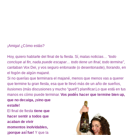
¡Amiga! ¿Cómo estás?
Hoy, quiero hablarte del final de tu fiesta. Sí, malas noticias…
“todo
concluye al fin, nada puede escapar… todo tiene un final, todo termina”
,
cantaban Vox Dei, y vos seguro entonaste (o desentonaste), llorando, en
el fogón de algún majané.
Si no querías que terminara el majané, menos que menos vas a querer
que termine tu gran fiesta,
esa que te llevó más de un año de sueños,
ilusiones (más discusiones y mucho “guelt”) planificar.Lo que está en tus
manos es cómo puede terminar.
Vos podés hacer que termine bien up,
que no decaiga, ¡sino q
ue
estalle!
El final de fiesta
tiene que
hacer sentir a todos que
acaban de vivir
momentos inolvidables,
¡porque así fue!
Y que la