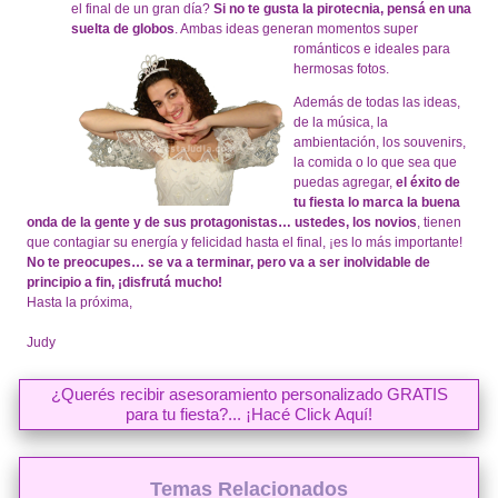
el final de un gran día?
Si no te gusta la pirotecnia, pensá en una
suelta
de globos
. Ambas ideas generan momentos super
románticos e id
eales para
hermosas fotos.
Además de todas las ideas,
de la música, la
ambientación, los souvenirs,
la comida o lo que sea que
puedas agregar,
el éxito de
tu fiesta lo marca la buena
onda de la gente y de sus protagonistas… ustedes, los novios
, tienen
que contagiar su energía y felicidad hasta el final, ¡es lo más importante!
No te preocupes… se va a terminar, pero va a ser inolvidable de
principio a fin, ¡disfrutá mucho!
Hasta la próxima,
Judy
¿Querés recibir asesoramiento personalizado GRATIS
para tu fiesta?... ¡Hacé Click Aquí!
Temas Relacionados