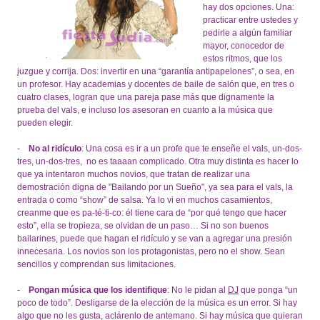
hay dos opciones. Una:
practicar entre ustedes y
pedirle a algún familiar
mayor, conocedor de
estos ritmos, que los
juzgue y corrija. Dos: invertir en una “garantía antipapelones”, o sea, en
un profesor. Hay academias y docentes de baile de salón que, en tres o
cuatro clases, logran que una pareja pase más que dignamente la
prueba del vals, e incluso los asesoran en cuanto a la música que
pueden elegir.
-
No al ridículo
: Una cosa es ir a un profe que te enseñe el vals, un-dos-
tres, un-dos-tres, no es taaaan complicado. Otra muy distinta es hacer lo
que ya intentaron muchos novios, que tratan de realizar una
demostración digna de "Bailando por un Sueño", ya sea para el vals, la
entrada o como “show” de salsa. Ya lo vi en muchos casamientos,
creanme que es pa-té-ti-co: él tiene cara de “por qué tengo que hacer
esto”, ella se tropieza, se olvidan de un paso… Si no son buenos
bailarines, puede que hagan el ridículo y se van a agregar una presión
innecesaria. Los novios son los protagonistas, pero no el show. Sean
sencillos y comprendan sus limitaciones.
-
Pongan música que los identifique
: No le pidan al
DJ
que ponga “un
poco de todo”. Desligarse de la elección de la música es un error. Si hay
algo que no les gusta, aclárenlo de antemano. Si hay música que quieran