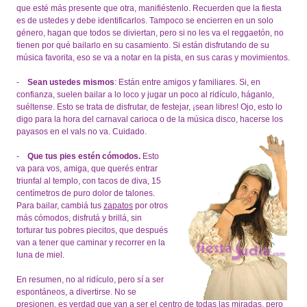
que esté más presente que otra, manifiéstenlo. Recuerden que la fiesta
es de ustedes y debe identificarlos. Tampoco se encierren en un solo
género, hagan que todos se diviertan, pero si no les va el reggaetón, no
tienen por qué bailarlo en su casamiento. Si están disfrutando de su
música favorita, eso se va a notar en la pista, en sus caras y movimientos.
-
Sean ustedes mismos
: Están entre amigos y familiares. Si, en
confianza, suelen bailar a lo loco y jugar un poco al ridículo, háganlo,
suéltense. Esto se trata de disfrutar, de festejar, ¡sean libres! Ojo, esto lo
digo para la hora del carnaval carioca o de la música disco, hacerse los
payasos en el vals no va. Cuidado.
-
Que tus pies estén cómodos.
Esto
va para vos, amiga, que querés entrar
triunfal al templo, con tacos de diva, 15
centímetros de puro dolor de talones.
Para bailar, cambiá tus
zapatos
por otros
más cómodos, disfrutá y brillá, sin
torturar tus pobres piecitos, que después
van a tener que caminar y recorrer en la
luna de miel.
En resumen, no al ridículo, pero sí a ser
espontáneos, a divertirse. No se
presionen, es verdad que van a ser el centro de todas las miradas, pero