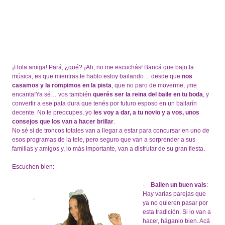
¡Hola amiga! Pará, ¿qué? ¡Ah, no me escuchás! Bancá que bajo la
música, es que mientras te hablo estoy bailando… desde que
nos
casamos y la rompimos en la pista
, que no paro de moverme, ¡me
encanta!Ya sé… vos también
querés ser la reina del baile en tu boda
, y
convertir a ese pata dura que tenés por futuro esposo en un bailarín
decente. No te preocupes, yo
les voy a dar, a tu novio y a vos, unos
consejos que los van a hacer brillar
.
No sé si de troncos totales van a llegar a estar para concursar en uno de
esos programas de la tele, pero seguro que van a sorprender a sus
familias y amigos y, lo más importante, van a disfrutar de su gran fiesta.
Escuchen bien:
-
Bailen un buen vals
:
Hay varias parejas que
ya no quieren pasar por
esta tradición. Si lo van a
hacer, háganlo bien. Acá