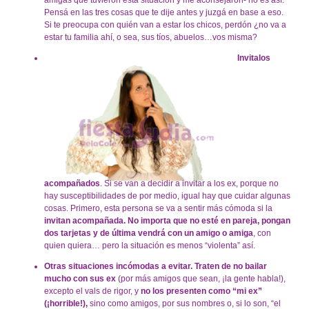
amigas que tuvieron esta situación y me aconsejaron- no es así.
Pensá en las tres cosas que te dije antes y juzgá en base a eso.
Si te preocupa con quién van a estar los chicos, perdón ¿no va a
estar tu familia ahí, o sea, sus tíos, abuelos…vos misma?
Invitalos
acompañados
. Si se van a decidir a invitar a los ex, porque no
hay susceptibilidades de por medio, igual hay que cuidar algunas
cosas. Primero, esta persona se va a sentir más cómoda si la
invitan acompañada. No importa que no esté en pareja, pongan
dos tarjetas y de última vendrá con un amigo o amiga
, con
quien quiera… pero la situación es menos “violenta” así.
Otras situaciones incómodas a evitar. Traten de no bailar
mucho con sus ex
(por más amigos que sean, ¡la gente habla!),
excepto el vals de rigor, y
no los presenten como “mi ex”
(¡horrible!),
sino como amigos, por sus nombres o, si lo son, “el