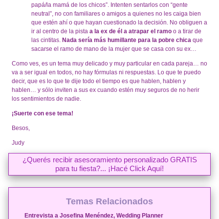
papá/la mamá de los chicos”. Intenten sentarlos con “gente
neutral”, no con familiares o amigos a quienes no les caiga bien
que estén ahí o que hayan cuestionado la decisión. No obliguen a
ir
al centro de la pista
a la ex de él a atrapar el ramo
o a tirar de
las cintitas.
Nada sería más humillante para la pobre chica
que
sacarse el ramo de mano de la mujer que se casa con su ex…
Como ves, es un tema muy delicado y muy particular en cada pareja… no
va a ser igual en todos, no hay fórmulas ni respuestas. Lo que te puedo
decir, que es lo que te dije todo el tiempo es que hablen, hablen y
hablen… y sólo inviten a sus ex cuando estén muy seguros de no herir
los sentimientos de nadie.
¡Suerte con ese tema!
Besos,
Judy
¿Querés recibir asesoramiento personalizado GRATIS
para tu fiesta?... ¡Hacé Click Aquí!
Temas Relacionados
Entrevista a Josefina Menéndez, Wedding Planner