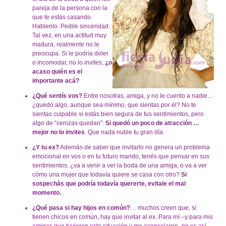
pareja de la persona con la
que te estás casando.
Hablenlo. Pedile sinceridad.
Tal vez, en una actitud muy
madura, realmente no le
preocupa. Si le podría doler
o incomodar, no lo invites,
¿o
acaso quién es el
importante acá?
¿Qué sentís vos?
Entre nosotras, amiga, y no le cuento a nadie…
¿quedó algo, aunque sea mínimo, que sientas por él? No te
sientas culpable si estás bien segura de tus sentimientos, pero
algo de “cenizas quedan”.
Si quedó un poco de atracción …
mejor no lo invites
. Que nada nuble tu gran día.
¿Y tu ex?
Además de saber que invitarlo no genera un problema
emocional en vos o en tu futuro marido, tenés que pensar en sus
sentimientos, ¿va a venir a ver la boda de una amiga, o va a ver
cómo una mujer que todavía quiere se casa con otro?
Si
sospechás que podría todavía quererte, evitale el mal
momento.
¿Qué pasa si hay hijos en común?
… muchos creen que, si
tienen chicos en común, hay que invitar al ex. Para mí –y para mis