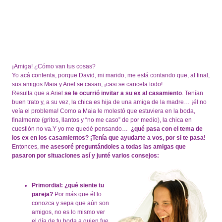
¡Amiga! ¿Cómo van tus cosas?
Yo acá contenta, porque David, mi marido, me está contando que, al final,
sus amigos Maia y Ariel se casan, ¡casi se cancela todo!
Resulta que a Ariel
se le ocurrió invitar a su ex al casamiento
. Tenían
buen trato y, a su vez, la chica es hija de una amiga de la madre… ¡él no
veía el problema! Como a Maia le molestó que estuviera en la boda,
finalmente (gritos, llantos y “no me caso” de por medio), la chica en
cuestión no va.Y yo me quedé pensando…
¿qué pasa con el tema de
los ex en los casamientos? ¡Tenía que ayudarte a vos, por si te pasa!
Entonces,
me asesoré preguntándoles a todas las amigas que
pasaron por situaciones así y junté varios consejos:
Primordial: ¿qué siente tu
pareja?
Por más que él lo
conozca y sepa que aún son
amigos, no es lo mismo ver
el día de tu boda a quien fue