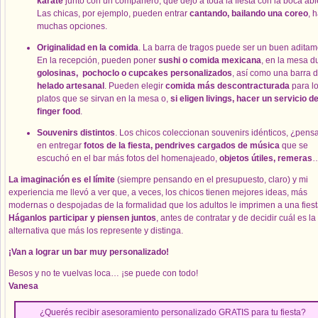
karate
junto con un compañero, que dejó a toda la fiesta con la boca ab
Las chicas, por ejemplo, pueden entrar
cantando, bailando una coreo
, 
muchas opciones.
Originalidad en la comida
. La barra de tragos puede ser un buen aditam
En la recepción, pueden poner
sushi o comida mexicana
, en la mesa d
golosinas,
pochoclo o cupcakes personalizados
, así como una barra 
helado artesanal
. Pueden elegir
comida más descontracturada
para l
platos que se sirvan en la mesa o,
si eligen livings, hacer un servicio d
finger food
.
Souvenirs distintos
. Los chicos coleccionan souvenirs idénticos, ¿pens
en entregar
fotos de la fiesta, pendrives cargados de música
que se
escuchó en el bar más fotos del homenajeado,
objetos útiles, remeras
La imaginación es el límite
(siempre pensando en el presupuesto, claro) y mi
experiencia me llevó a ver que, a veces, los chicos tienen mejores ideas, más
modernas o despojadas de la formalidad que los adultos le imprimen a una fiest
Háganlos participar y piensen juntos
, antes de contratar y de decidir cuál es la
alternativa que más los represente y distinga.
¡Van a lograr un bar muy personalizado!
Besos y no te vuelvas loca… ¡se puede con todo!
Vanesa
¿Querés recibir asesoramiento personalizado GRATIS para tu fiesta?