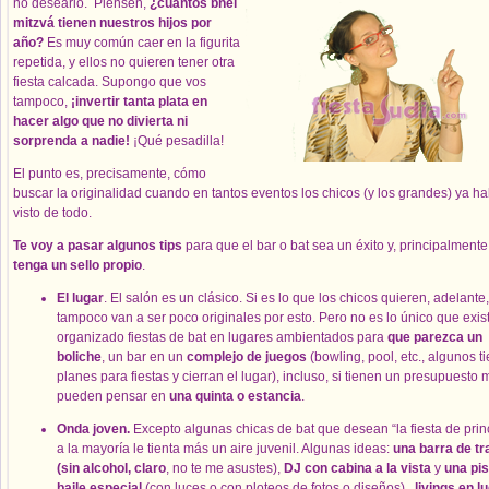
no desearlo. Piensen,
¿cuántos bnei
mitzvá tienen nuestros hijos por
año?
Es muy común caer en la figurita
repetida, y ellos no quieren tener otra
fiesta calcada. Supongo que vos
tampoco,
¡invertir tanta plata en
hacer algo que no divierta ni
sorprenda a nadie!
¡Qué pesadilla!
El punto es, precisamente, cómo
buscar la originalidad cuando en tantos eventos los chicos (y los grandes) ya h
visto de todo.
Te voy a pasar algunos tips
para que el bar o bat sea un éxito y, principalmente
tenga un sello propio
.
El lugar
. El salón es un clásico. Si es lo que los chicos quieren, adelante,
tampoco van a ser poco originales por esto. Pero no es lo único que exis
organizado fiestas de bat en lugares ambientados para
que parezca un
boliche
, un bar en un
complejo de juegos
(bowling, pool, etc., algunos t
planes para fiestas y cierran el lugar), incluso, si tienen un presupuesto 
pueden pensar en
una quinta o estancia
.
Onda joven.
Excepto algunas chicas de bat que desean “la fiesta de prin
a la mayoría le tienta más un aire juvenil. Algunas ideas:
una barra de t
(sin alcohol, claro
, no te me asustes),
DJ con cabina a la vista
y
una pis
baile especial
(con luces o con ploteos de fotos o diseños),
livings en l