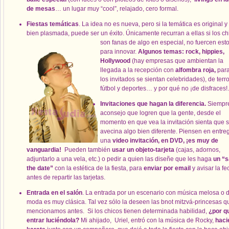
de mesas
… un lugar muy “cool”, relajado, cero formal.
Fiestas temáticas
. La idea no es nueva, pero si la temática es original y
bien plasmada, puede ser un éxito. Únicamente recurran a ellas si los ch
son fanas de algo en especial, no fuercen esto
para innovar.
Algunos temas: rock, hippies,
Hollywood
(hay empresas que ambientan la
llegada a la recepción con
alfombra roja,
para
los invitados se sientan celebridades), de terro
fútbol y deportes… y por qué no ¡de disfraces!.
Invitaciones que
hagan la diferencia.
Siempr
aconsejo que logren que la gente, desde el
momento en que vea la invitación sienta que 
avecina algo bien diferente. Piensen en entre
una
video invitación, en DVD, ¡es muy de
vanguardia!
Pueden también
usar un objeto-tarjeta
(cajas, adornos,
adjuntarlo a una vela, etc.) o pedir a quien las diseñe que les haga
un “
the date”
con la estética de la fiesta, para
enviar por email
y avisar la f
antes de repartir las tarjetas.
Entrada en el salón
. La entrada por un escenario con música melosa o 
moda es muy clásica. Tal vez sólo la deseen las bnot mitzvá-princesas q
mencionamos antes. Si los chicos tienen determinada habilidad,
¿por q
entrar luciéndola?
Mi ahijado, Uriel, entró con la música de Rocky,
haci