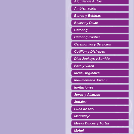
Alquiler de Autos
Ambientación
Barras y Bebidas
Belleza y Relax
Catering
Catering Kosher
Ceremonias y Servicios
Cotillón y Disfraces
Disc Jockeys y Sonido
Foto y Video
Ideas Originales
Indumentaria Juvenil
Invitaciones
Joyas y Alianzas
Judaica
Luna de Miel
Maquillaje
Mesas Dulces y Tortas
Mohel