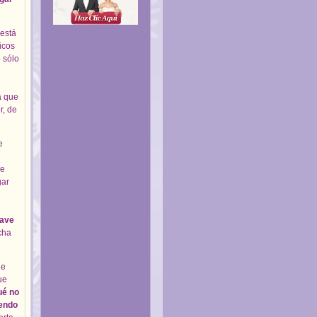
 está
ico
s
 sólo
 que
r, de
e
se
gar
save
echa
de
ue
ué no
endo