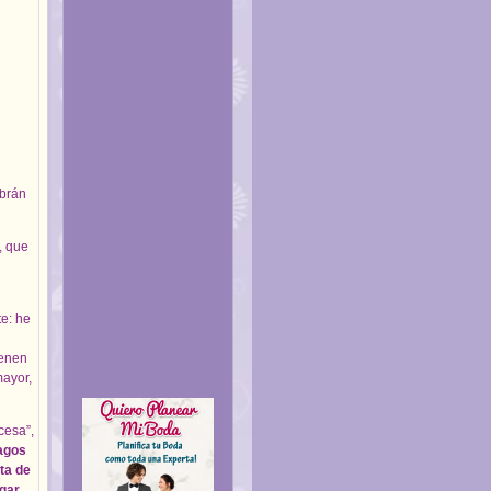
abrán
, que
te: he
ienen
mayor,
cesa”,
ragos
ta de
ugar