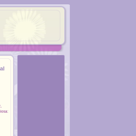
al
,
iosa: