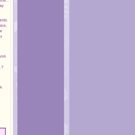
ierta…
hay
ento.
ulce,
de
os
e
aron
…?
a.