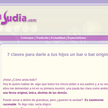
Consejos
|
Tradición
|
Actualidad
|
Especialistas
7 claves para darle a tus hijos un bar o bat origin
¡Hola! ¿Cómo anda todo?
Hoy te quiero hablar de algo que todos los chicos piden a sus padres y, a su vez
ellos me demandan a mí en su primera reunión, una pauta tan clara como ambic
una fiesta original, única, distinta de las demás.
Puede sonar a delirio de grandeza, pero ¿quieren la verdad?
Es totalmente
razonable
. Te digo más: sería ilógico