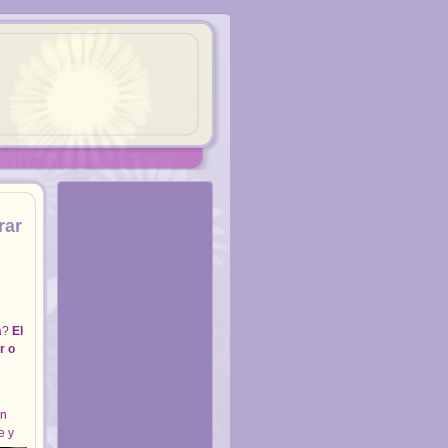
rar
ia?
El
r o
En
e y