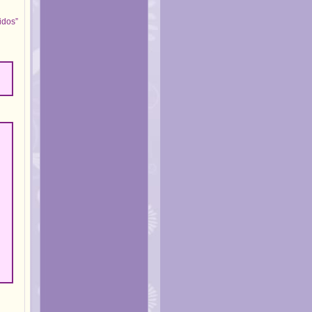
idos”