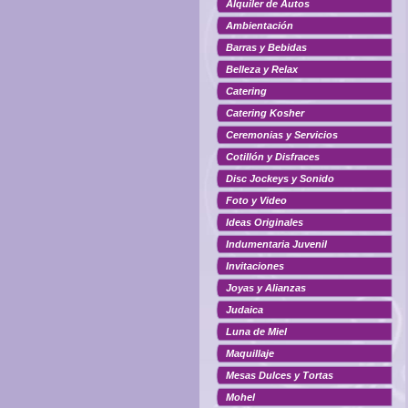
Alquiler de Autos
Ambientación
Barras y Bebidas
Belleza y Relax
Catering
Catering Kosher
Ceremonias y Servicios
Cotillón y Disfraces
Disc Jockeys y Sonido
Foto y Video
Ideas Originales
Indumentaria Juvenil
Invitaciones
Joyas y Alianzas
Judaica
Luna de Miel
Maquillaje
Mesas Dulces y Tortas
Mohel