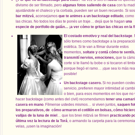
divismo de ser filmado, pero
algunas fotos saliendo de casa
con tu madr
ajustándote el chaleco y la corbata, pueden ser un buen recuerdo. Si so
bar mitzvá
, aconsejamos
que te animes a un backstage editado
, como 
las chicas. No todos los días te ponés un traje… dejá que te hagan
una
especie de portfolio de galán… ¡a ver cómo te gritan las chicas en la f
El costado emotivo y real del backstage
.
sólo tomes como backstage a la preparaci
estética. Si te van a filmar durante estos
momentos,
soltate y contá cómo te sentís
transmití nervios, emociones,
que la cám
corte si te llamó tu bobe o si tocaron el timb
porque llegó el ramo… ¡que sea lo más rea
posible!
Un backstage casero.
Si no pueden costea
servicio, prefieren mayor intimidad al camb
o bien, para esos momentos en los que no 
hacer backstage (como antes del civil) recomendamos
tener una camari
casera en mano
. Fílmense ustedes mismos… si viven juntos,
saquen fo
los preparativos, de cómo armaron el cotillón en bolsas, cómo hicier
valijas de la luna de miel
… que los bnei mitzvá se filmen
practicando p
última vez la lectura de la Torá
, o armando la carpeta para la ceremoni
velas, ¡usen la imaginación!