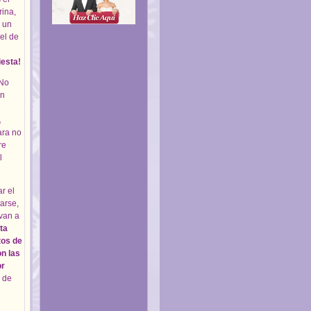
ina,
s un
el de
iesta!
 No
ón
,
ara no
re
l
r el
iarse,
van a
ta
tos de
on las
or
a de