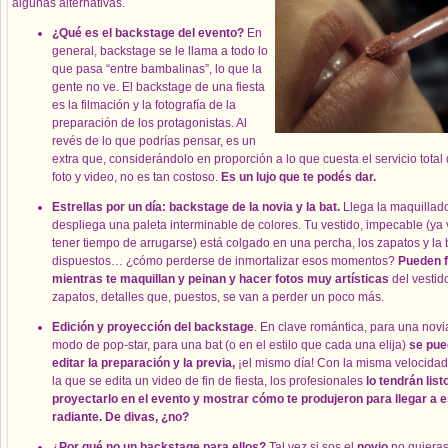
algunas alternativas.
¿Qué es el backstage del evento?
En
general, backstage se le llama a todo lo
que pasa “entre bambalinas”, lo que la
gente no ve. El backstage de una fiesta
es la filmación y la fotografía de la
preparación de los protagonistas. Al
revés de lo que podrías pensar, es un
extra que, considerándolo en proporción a lo que cuesta el servicio total
foto y video, no es tan costoso.
Es un lujo que te podés dar.
Estrellas por un día: backstage de la novia y la bat.
Llega la maquillad
despliega una paleta interminable de colores. Tu vestido, impecable (ya 
tener tiempo de arrugarse) está colgado en una percha, los zapatos y la b
dispuestos… ¿cómo perderse de inmortalizar esos momentos?
Pueden f
mientras te maquillan y peinan y hacer fotos muy artísticas
del vestido
zapatos, detalles que, puestos, se van a perder un poco más.
Edición y proyección del backstage
. En clave romántica, para una novia
modo de pop-star, para una bat (o en el estilo que cada una elija)
se pue
editar la preparación y la previa,
¡el mismo día! Con la misma velocidad
la que se edita un video de fin de fiesta, los profesionales
lo tendrán list
proyectarlo en el evento y mostrar cómo te produjeron para llegar a e
radiante. De divas, ¿no?
¿
Por qué no un backstage para ellos?
Tal vez si sos el
novio
no quieras