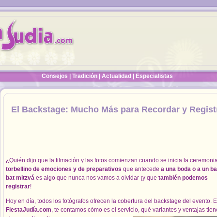
Consejos
|
Tradición
|
Actualidad
|
Especialistas
El Backstage: Mucho Más para Recordar y Regist
¿Quién dijo que la filmación y las fotos comienzan cuando se inicia la ceremon
torbellino de emociones y de preparativos
que antecede
a una boda o a un ba
bat mitzvá
es algo que nunca nos vamos a olvidar ¡y que
también podemos
registrar
!
Hoy en día, todos los fotógrafos ofrecen la cobertura del backstage del evento. 
FiestaJudía.com
, te contamos cómo es el servicio
, qué variantes y ventajas tien