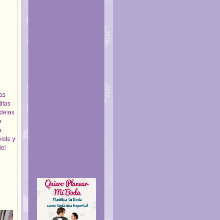
as
itas
odelos
e
a
iste y
del