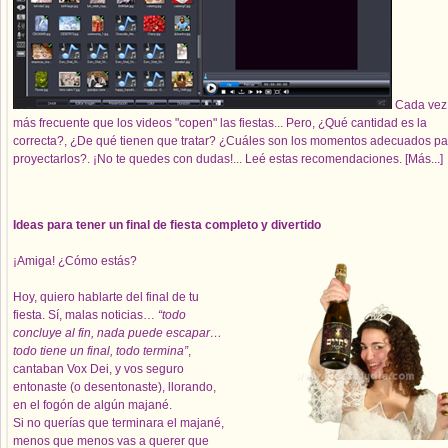
Cada vez
más frecuente que los videos "copen" las fiestas... Pero, ¿Qué cantidad es la
correcta?, ¿De qué tienen que tratar? ¿Cuáles son los momentos adecuados pa
proyectarlos?. ¡No te quedes con dudas!... Leé estas recomendaciones.
[Más...]
Ideas para tener un final de fiesta completo y divertido
¡Amiga! ¿Cómo estás?
Hoy, quiero hablarte del final de tu
fiesta. Sí, malas noticias…
“todo
concluye al fin, nada puede escapar…
todo tiene un final, todo termina”
,
cantaban Vox Dei, y vos seguro
entonaste (o desentonaste), llorando,
en el fogón de algún majané.
Si no querías que terminara el majané,
menos que menos vas a querer que