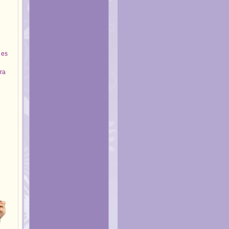
 es
ra