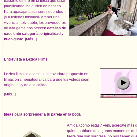
bastante dinero en la fiesta que están
planificando, no duden en hacerlo.
Para agasajar a sus seres queridos –
¡y a ustedes mismos!- y tener una
vivencia inolvidable, los proveedores
de alta gama nos ofrecen
detalles de
excelente categoría, originalidad y
buen gusto.
[Más...]
Entrevista a Lezica Films
Lezica films, te acerca su innovadora propuesta en
filmación cinematográfica para que tus videos sean
originales y de alta calidad.
[Más...]
Ideas para sorprender a tu pareja en la boda
Amiga,¿cómo estás? Vení, acercate más 
quiero hablarte de algunos momentos de 
fiesta que son sorpresa, no nos tienen qu