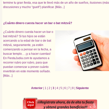
termine tu gran fiesta,
esa que te llevó más de un año de sueños, ilusiones (más
discusiones y mucho “guelt”) planificar.
[Más...]
¿Cuánto dinero cuesta hacer un bar o bat mitzvá?
¿Cuánto dinero cuesta hacer un bar o
bat mitzvá? Si tus hijos se están
acercando a la edad de bar o de bat
mitzvá, seguramente, ya estén
comenzando a pensar en la fecha, a
buscar templo… ¡y a hacer cuentas!
En FiestaJudia.com te ayudamos a
recorrer rubro por rubro, para que
puedan comenzar a prever cuánto
invertirán en este momento soñado.
[Más...]
Anterior
|
1
|
2
|
3
|
4
|
5
|
6
|
7
|
8
|
Siguiente