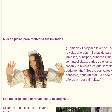
6 Ideas piolas para motivar a tus invitados
¿Cómo va? Estoy acá leyendo un
revistas cholulas… llenas de parej
famosas, príncipes, princesas, m
con futbolistas… varios de ellos s
casan y la revista dice que será “l
boda del año”. Seguro vos ya los v
pensaste, "¡cualquiera! ¡La boda 
año es la nuestra!"
[Más...]
Las mejores ideas para una fiesta de alto nivel
Si tienen la posibilidad de invertir