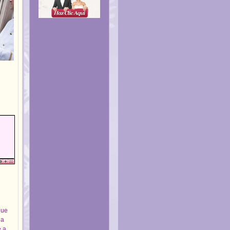
que
la
e a