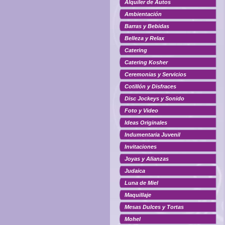
Alquiler de Autos
Ambientación
Barras y Bebidas
Belleza y Relax
Catering
Catering Kosher
Ceremonias y Servicios
Cotillón y Disfraces
Disc Jockeys y Sonido
Foto y Video
Ideas Originales
Indumentaria Juvenil
Invitaciones
Joyas y Alianzas
Judaica
Luna de Miel
Maquillaje
Mesas Dulces y Tortas
Mohel