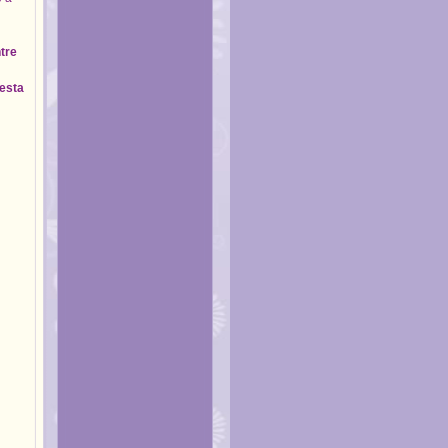
tre
iesta